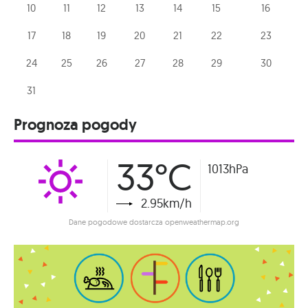
10
11
12
13
14
15
16
17
18
19
20
21
22
23
24
25
26
27
28
29
30
31
Prognoza pogody
33°C
1013hPa
2.95km/h
Dane pogodowe dostarcza openweathermap.org