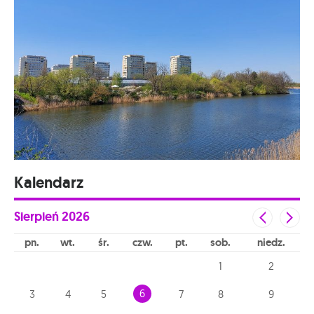
Kalendarz
Sierpień
2026
pn
wt
śr
czw
pt
sob
niedz
1
2
6
3
4
5
7
8
9