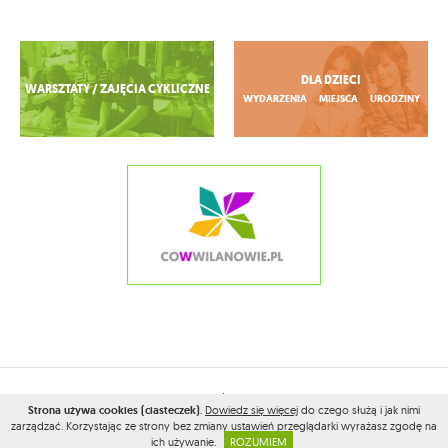
Zobacz więcej
DLA DZIECI
WARSZTATY / ZAJĘCIA CYKLICZNE
WYDARZENIA
MIEJSCA
URODZINY
2026© WSZELKIE PRAWA ZASTRZEŻONE PRZEZ
CONAMOKOTOWIE.PL
Strona używa cookies (ciasteczek)
.
Dowiedz się więcej
do czego służą i jak nimi
PROJEKT I WYKONANIE:
VEGA INTERNET STUDIO
zarządzać. Korzystając ze strony bez zmiany ustawień przeglądarki wyrażasz zgodę na
ich używanie.
ROZUMIEM