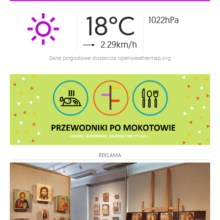
18°C
1022hPa
2.29km/h
Dane pogodowe dostarcza openweathermap.org
REKLAMA