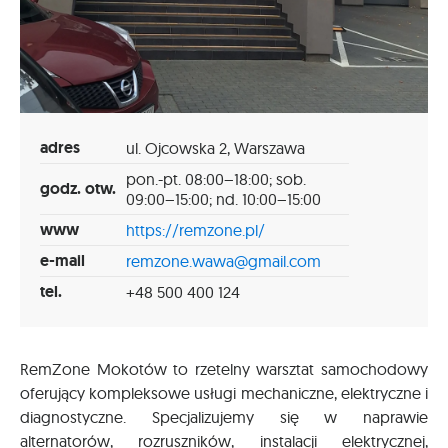
adres
ul. Ojcowska 2, Warszawa
pon.-pt. 08:00–18:00; sob.
godz. otw.
09:00–15:00; nd. 10:00–15:00
www
https://remzone.pl/
e-mail
remzone.wawa@gmail.com
tel.
+48 500 400 124
RemZone Mokotów to rzetelny warsztat samochodowy
oferujący kompleksowe usługi mechaniczne, elektryczne i
diagnostyczne. Specjalizujemy się w naprawie
alternatorów, rozruszników, instalacji elektrycznej,