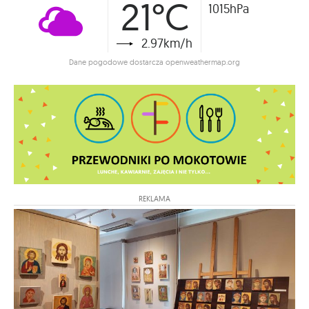
21°C
1015hPa
2.97km/h
Dane pogodowe dostarcza openweathermap.org
REKLAMA