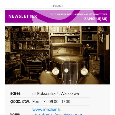
REKLAMA
adres
ul. Bokserska 4, Warszawa
godz. otw.
Pon. - Pt. 09.00 - 17.00
www.mechanik-
www
mokotow.pl/wymiana-opon-