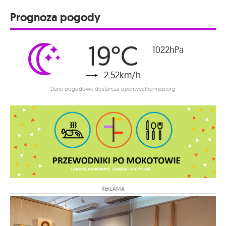
Prognoza pogody
19°C
1022hPa
2.52km/h
Dane pogodowe dostarcza openweathermap.org
REKLAMA