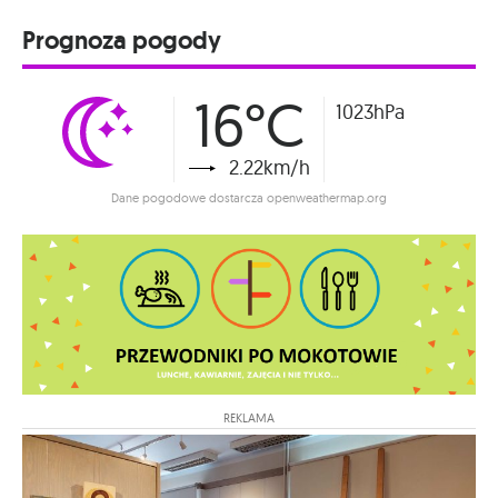
Prognoza pogody
16°C
1023hPa
2.22km/h
Dane pogodowe dostarcza openweathermap.org
REKLAMA