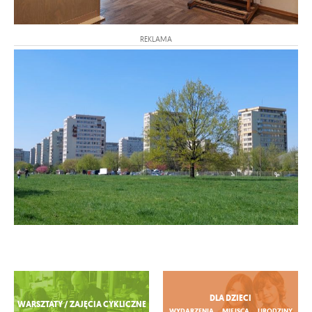
REKLAMA
Zobacz więcej
DLA DZIECI
WARSZTATY / ZAJĘCIA CYKLICZNE
WYDARZENIA
MIEJSCA
URODZINY