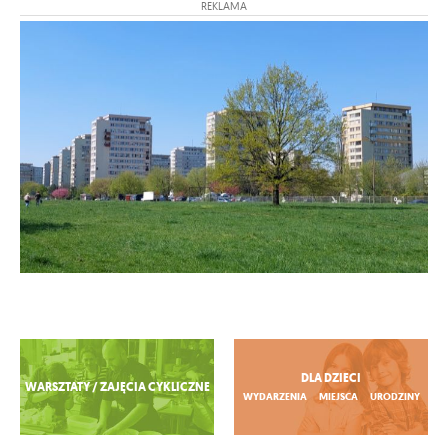
REKLAMA
Zobacz więcej
DLA DZIECI
WARSZTATY / ZAJĘCIA CYKLICZNE
WYDARZENIA
MIEJSCA
URODZINY