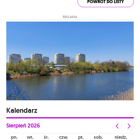
POWRÓT DO LISTY
REKLAMA
Kalendarz
Sierpień
2026
pn
wt
śr
czw
pt
sob
niedz