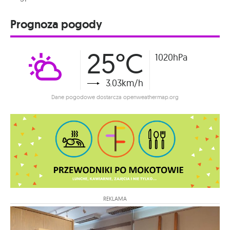
Prognoza pogody
25°C
1020hPa
3.03km/h
Dane pogodowe dostarcza openweathermap.org
REKLAMA