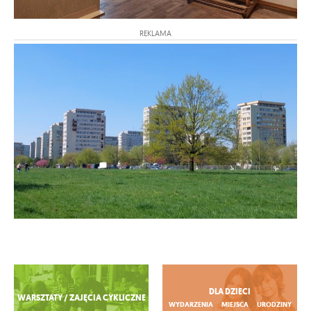
REKLAMA
Zobacz więcej
DLA DZIECI
WARSZTATY / ZAJĘCIA CYKLICZNE
WYDARZENIA
MIEJSCA
URODZINY