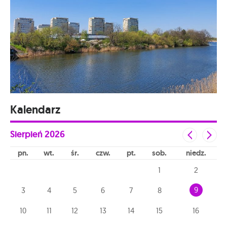
Kalendarz
Sierpień
2026
pn
wt
śr
czw
pt
sob
niedz
1
2
9
3
4
5
6
7
8
10
11
12
13
14
15
16