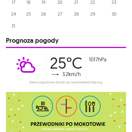
17
18
19
20
21
22
23
24
25
26
27
28
29
30
31
Prognoza pogody
25°C
1017hPa
3.2km/h
Dane pogodowe dostarcza openweathermap.org