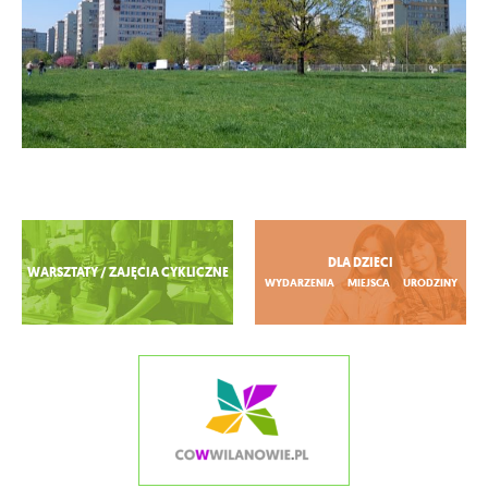
Zobacz więcej
DLA DZIECI
WARSZTATY / ZAJĘCIA CYKLICZNE
WYDARZENIA
MIEJSCA
URODZINY