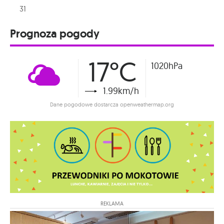
31
Prognoza pogody
17°C
1020hPa
1.99km/h
Dane pogodowe dostarcza openweathermap.org
REKLAMA