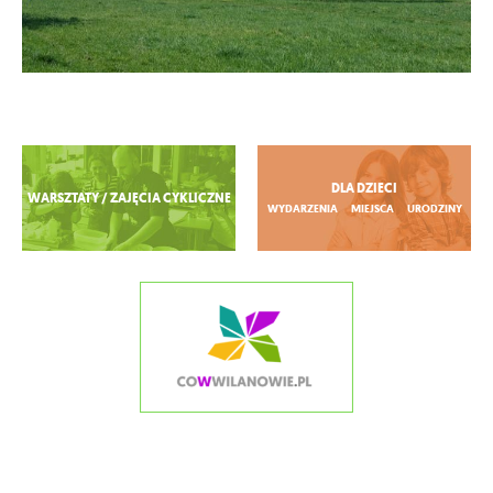
Zobacz więcej
DLA DZIECI
WARSZTATY / ZAJĘCIA CYKLICZNE
WYDARZENIA
MIEJSCA
URODZINY