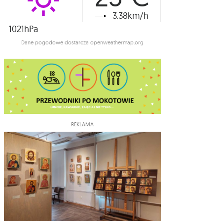
3.38km/h
1021hPa
Dane pogodowe dostarcza openweathermap.org
REKLAMA