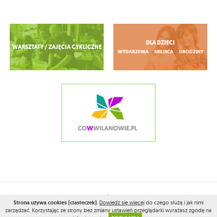
Zobacz więcej
DLA DZIECI
WARSZTATY / ZAJĘCIA CYKLICZNE
WYDARZENIA
MIEJSCA
URODZINY
2026© WSZELKIE PRAWA ZASTRZEŻONE PRZEZ
CONAMOKOTOWIE.PL
Strona używa cookies (ciasteczek)
.
Dowiedz się więcej
do czego służą i jak nimi
PROJEKT I WYKONANIE:
VEGA INTERNET STUDIO
zarządzać. Korzystając ze strony bez zmiany ustawień przeglądarki wyrażasz zgodę na