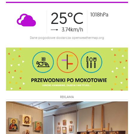
25°C
1018hPa
3.74km/h
Dane pogodowe dostarcza openweathermap.org
REKLAMA