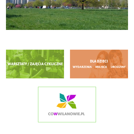
Zobacz więcej
DLA DZIECI
WARSZTATY / ZAJĘCIA CYKLICZNE
WYDARZENIA
MIEJSCA
URODZINY