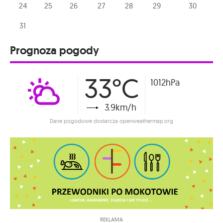
24
25
26
27
28
29
30
31
Prognoza pogody
33°C
1012hPa
3.9km/h
Dane pogodowe dostarcza openweathermap.org
REKLAMA