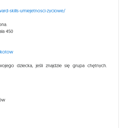
ard-skills-umiejetnosci-zyciowe/
ona.
ala 450
okotow
jego dziecka, jeśli znajdzie się grupa chętnych.
tów