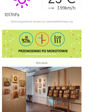
3.99km/h
1017hPa
Dane pogodowe dostarcza openweathermap.org
REKLAMA