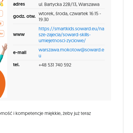
adres
ul. Bartycka 22B/13, Warszawa
wtorek, środa, czwartek 16:15 -
godz. otw.
19:30
https://smartkids.soward.eu/na
www
sze-zajecia/soward-skills-
umiejetnosci-zyciowe/
warszawa.mokotow@soward.e
e-mail
u
tel.
+48 531 740 592
ść i kompetencje miękkie, żeby już teraz