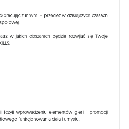
łpracując z innymi – przecież w dzisiejszych czasach
espołowej.
trz w jakich obszarach będzie rozwijać się Twoje
KILLS:
ji (czyli wprowadzeniu elementów gier) i promocji
owego funkcjonowania ciała i umysłu.