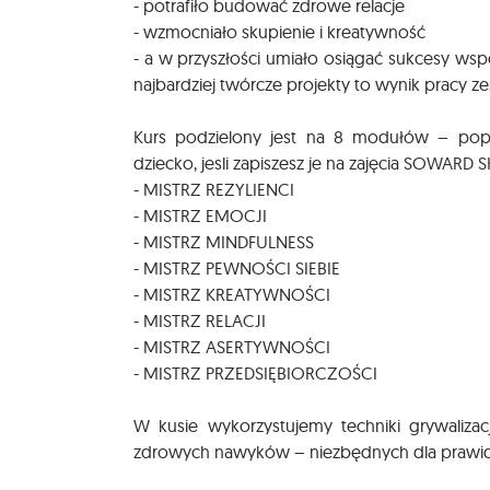
- potrafiło budować zdrowe relacje
- wzmocniało skupienie i kreatywność
- a w przyszłości umiało osiągać sukcesy wspó
najbardziej twórcze projekty to wynik pracy z
Kurs podzielony jest na 8 modułów – popa
dziecko, jesli zapiszesz je na zajęcia SOWARD S
- MISTRZ REZYLIENCI
- MISTRZ EMOCJI
- MISTRZ MINDFULNESS
- MISTRZ PEWNOŚCI SIEBIE
- MISTRZ KREATYWNOŚCI
- MISTRZ RELACJI
- MISTRZ ASERTYWNOŚCI
- MISTRZ PRZEDSIĘBIORCZOŚCI
W kusie wykorzystujemy techniki grywalizac
zdrowych nawyków – niezbędnych dla prawidł