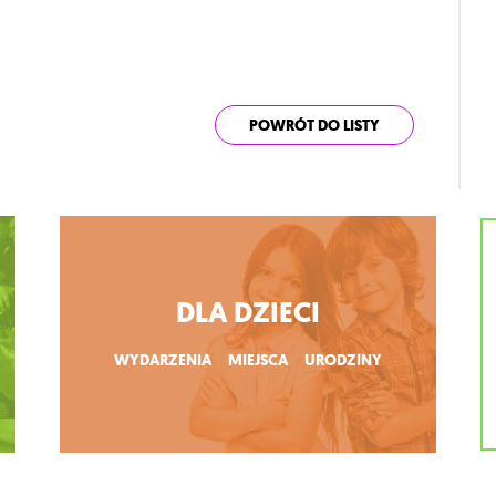
POWRÓT DO LISTY
DLA DZIECI
WYDARZENIA
MIEJSCA
URODZINY