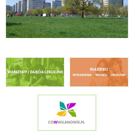
Zobacz więcej
DLA DZIECI
WARSZTATY / ZAJĘCIA CYKLICZNE
WYDARZENIA
MIEJSCA
URODZINY