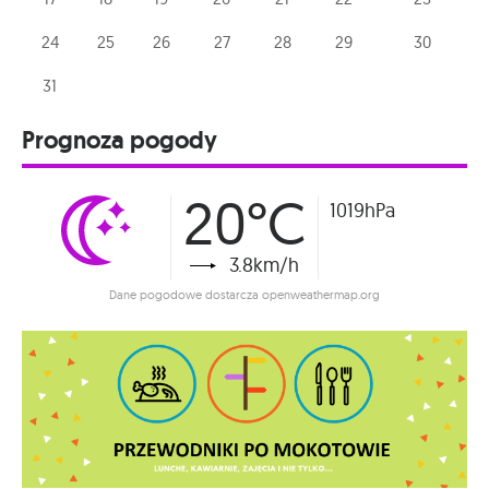
24
25
26
27
28
29
30
31
Prognoza pogody
20°C
1019hPa
3.8km/h
Dane pogodowe dostarcza openweathermap.org