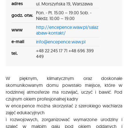
adres
ul. Morszyńska 19, Warszawa
Pon. - Pt. 15.00 – 19.00 Sob. -
godz. otw.
Niedz. 10.00 – 19.00
http://encepence.waw.pl/salaz
www
abaw-kontakt/
e-mail
info@encepence.waw.pl
+48 22 245 17 71 +48 696 399
tel.
449
W pięknym, klimatycznym oraz doskonale
skomunikowanym domu powstało miejsce, które w
rodzinnej atmosferze ma rozwijać, uczyć i bawić. Pod
czujnym okiem profesjonalnej kadry
w ence.pence można skorzystać z szerokiego wachlarza
zajęć edukacyjnych
i rozwojowych, zorganizować wymarzone urodziny i
szaleć w małpim gaju pod okiem oddanych i