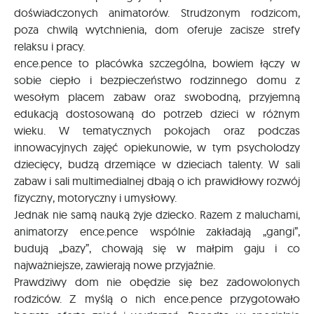
doświadczonych animatorów. Strudzonym rodzicom,
poza chwilą wytchnienia, dom oferuje zacisze strefy
relaksu i pracy.
ence.pence to placówka szczególna, bowiem łączy w
sobie ciepło i bezpieczeństwo rodzinnego domu z
wesołym placem zabaw oraz swobodną, przyjemną
edukacją dostosowaną do potrzeb dzieci w różnym
wieku. W tematycznych pokojach oraz podczas
innowacyjnych zajęć opiekunowie, w tym psycholodzy
dziecięcy, budzą drzemiące w dzieciach talenty. W sali
zabaw i sali multimedialnej dbają o ich prawidłowy rozwój
fizyczny, motoryczny i umysłowy.
Jednak nie samą nauką żyje dziecko. Razem z maluchami,
animatorzy ence.pence wspólnie zakładają „gangi”,
budują „bazy”, chowają się w małpim gaju i co
najważniejsze, zawierają nowe przyjaźnie.
Prawdziwy dom nie obędzie się bez zadowolonych
rodziców. Z myślą o nich ence.pence przygotowało