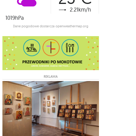
2.21km/h
1019hPa
Dane pogodowe dostarcza openweathermap.org
REKLAMA