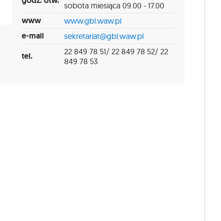
godz. otw.
sobota miesiąca 09.00 - 17.00
www
www.gbl.waw.pl
e-mail
sekretariat@gbl.waw.pl
22 849 78 51/ 22 849 78 52/ 22
tel.
849 78 53