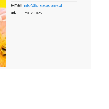
e-mail
info@floralacademy.pl
tel.
790790125