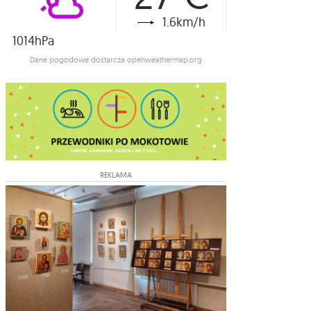
1.6km/h
1014hPa
Dane pogodowe dostarcza openweathermap.org
REKLAMA