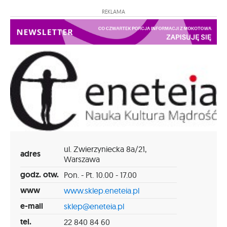
REKLAMA
ul. Zwierzyniecka 8a/21,
adres
Warszawa
godz. otw.
Pon. - Pt. 10.00 - 17.00
www
www.sklep.eneteia.pl
e-mail
sklep@eneteia.pl
tel.
22 840 84 60