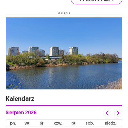
REKLAMA
Kalendarz
Sierpień
2026
pn
wt
śr
czw
pt
sob
niedz