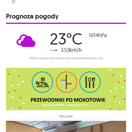
31
Prognoza pogody
23°C
1014hPa
3.53km/h
Dane pogodowe dostarcza openweathermap.org
REKLAMA