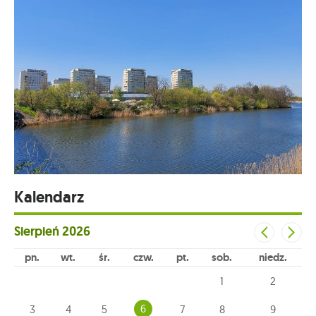
Kalendarz
Sierpień
2026
pn
wt
śr
czw
pt
sob
niedz
1
2
6
3
4
5
7
8
9