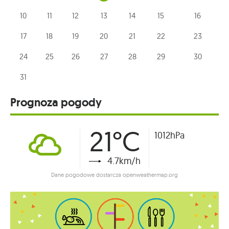
10
11
12
13
14
15
16
17
18
19
20
21
22
23
24
25
26
27
28
29
30
31
Prognoza pogody
21°C
1012hPa
4.7km/h
Dane pogodowe dostarcza openweathermap.org