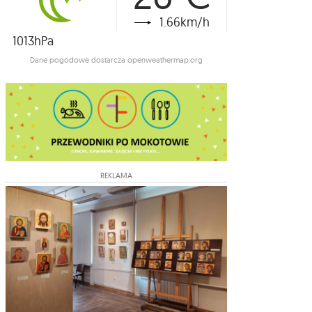
1.66km/h
1013hPa
Dane pogodowe dostarcza openweathermap.org
REKLAMA