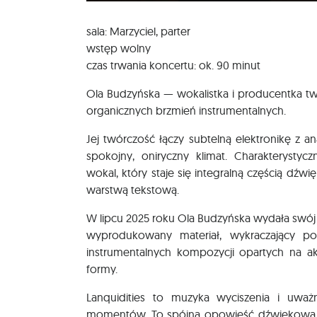
sala: Marzyciel, parter
wstęp wolny
czas trwania koncertu: ok. 90 minut
Ola Budzyńska — wokalistka i producentka tw
organicznych brzmień instrumentalnych.
Jej twórczość łączy subtelną elektronikę z 
spokojny, oniryczny klimat. Charakterystyc
wokal, który staje się integralną częścią dźwi
warstwą tekstową.
W lipcu 2025 roku Ola Budzyńska wydała swój 
wyprodukowany materiał, wykraczający po
instrumentalnych kompozycji opartych na ak
formy.
Lanquidities to muzyka wyciszenia i uważ
momentów. To spójna opowieść dźwiękowa po