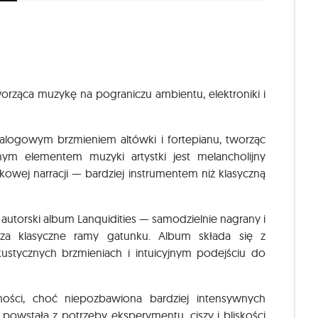
orząca muzykę na pograniczu ambientu, elektroniki i
analogowym brzmieniem altówki i fortepianu, tworząc
znym elementem muzyki artystki jest melancholijny
ękowej narracji — bardziej instrumentem niż klasyczną
autorski album Lanquidities — samodzielnie nagrany i
za klasyczne ramy gatunku. Album składa się z
ustycznych brzmieniach i intuicyjnym podejściu do
ności, choć niepozbawiona bardziej intensywnych
wstała z potrzeby eksperymentu, ciszy i bliskości