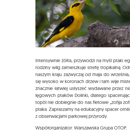
Intensywnie żółta, przywodzi na myśl ptaki eg
rodziny wilg zamieszkuje strefę tropikalną. O
naszym kraju zazwyczaj od maja do września,
się wysoko w koronach drzew i tam wije miste
znacznie łatwiej usłyszeć wydawane przez nią
lęgowych ptaków Dolinki, dlatego spacerują
topól nie dobiegnie do nas fletowe „zofija zo
ptaka. Zapraszamy na edukacyjny spacer ornito
z obserwacjami parkowej przyrody.
Współorganizator: Warszawska Grupa OTOP.