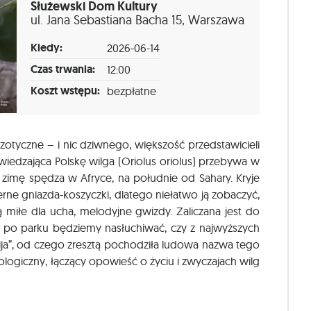
Służewski Dom Kultury
ul. Jana Sebastiana Bacha 15, Warszawa
Kiedy:
2026-06-14
Czas trwania:
12:00
Koszt wstępu:
bezpłatne
zotyczne – i nic dziwnego, większość przedstawicieli
dwiedzająca Polskę wilga (Oriolus oriolus) przebywa w
 zimę spędza w Afryce, na południe od Sahary. Kryje
rne gniazda-koszyczki, dlatego niełatwo ją zobaczyć,
 miłe dla ucha, melodyjne gwizdy. Zaliczana jest do
c po parku będziemy nasłuchiwać, czy z najwyższych
fija”, od czego zresztą pochodziła ludowa nazwa tego
logiczny, łączący opowieść o życiu i zwyczajach wilg