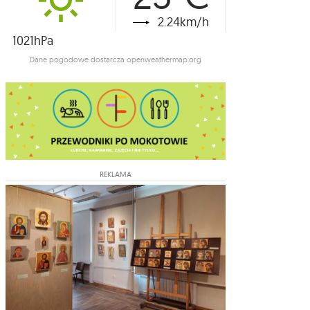
2.24km/h
1021hPa
Dane pogodowe dostarcza openweathermap.org
REKLAMA