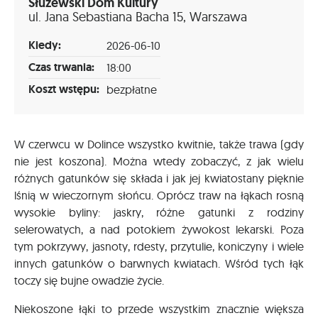
Służewski Dom Kultury
ul. Jana Sebastiana Bacha 15, Warszawa
Kiedy:
2026-06-10
Czas trwania:
18:00
Koszt wstępu:
bezpłatne
W czerwcu w Dolince wszystko kwitnie, także trawa (gdy
nie jest koszona). Można wtedy zobaczyć, z jak wielu
różnych gatunków się składa i jak jej kwiatostany pięknie
lśnią w wieczornym słońcu. Oprócz traw na łąkach rosną
wysokie byliny: jaskry, różne gatunki z rodziny
selerowatych, a nad potokiem żywokost lekarski. Poza
tym pokrzywy, jasnoty, rdesty, przytulie, koniczyny i wiele
innych gatunków o barwnych kwiatach. Wśród tych łąk
toczy się bujne owadzie życie.
Niekoszone łąki to przede wszystkim znacznie większa