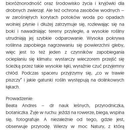
bioróżnorodność oraz środowisko życia i kryjówki dla
drobnych zwierząt. Ale też ochrona zasobów wodnych –
w zarośniętych korytach potoków woda po opadach
wolniej płynie i dłużej zatrzymuje się, rozlewając się na
boki i nawadniając tereny przyległe, a wysokie rośliny
utrudniają jej szybkie odparowanie. Wysoka pokrywa
roślinna zapobiega nagrzewaniu się powierzchni gleby,
więc jest to też jeden z czynników zapobiegania
ocieplaniu się klimatu: wystarczy wieczorem przejść się
ścieżką przez takie wysokie łąki, wyraźnie czuć przyjemny
chłód. Podczas spaceru przyjrzymy się, „co w trawie
piszczy” i jakie gatunki roślin występują na dolinkowych
łąkach.
Prowadzenie:
Beata Andres – dr nauk leśnych, przyrodniczka,
botaniczka. Żyje w ruchu: jeździ na rowerze, biega, wspina
się, fotografuje. A niezależnie od tego, gdzie jest,
obserwuje przyrodę. Wierzy w moc Natury, z którą