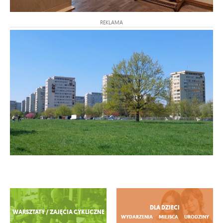
REKLAMA
Zobacz więcej
DLA DZIECI
WARSZTATY / ZAJĘCIA CYKLICZNE
WYDARZENIA
MIEJSCA
URODZINY