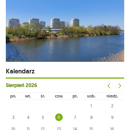
Kalendarz
Sierpień
2026
pn
wt
śr
czw
pt
sob
niedz
1
2
6
3
4
5
7
8
9
10
11
12
13
14
15
16