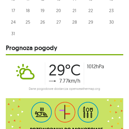
17
18
19
20
21
22
23
24
25
26
27
28
29
30
31
Prognoza pogody
29°C
1012hPa
7.77km/h
Dane pogodowe dostarcza openweathermap.org