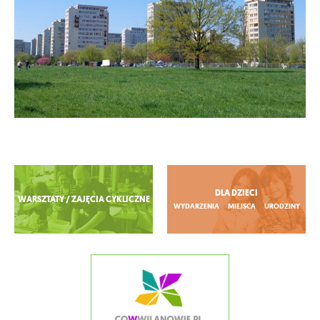
Zobacz więcej
DLA DZIECI
WARSZTATY / ZAJĘCIA CYKLICZNE
WYDARZENIA
MIEJSCA
URODZINY