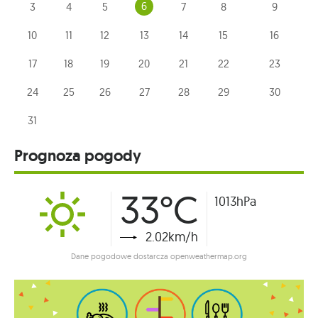
6
3
4
5
7
8
9
10
11
12
13
14
15
16
17
18
19
20
21
22
23
24
25
26
27
28
29
30
31
Prognoza pogody
33°C
1013hPa
2.02km/h
Dane pogodowe dostarcza openweathermap.org