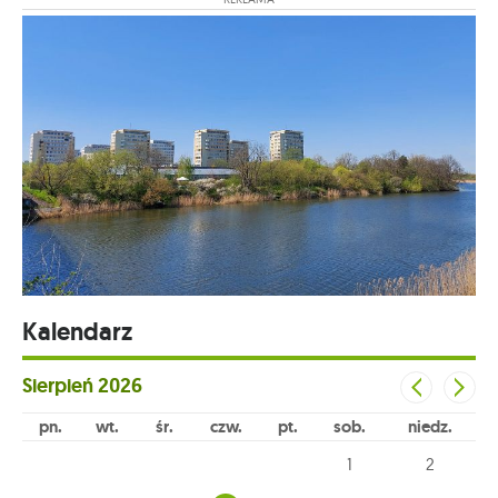
Kalendarz
Sierpień
2026
pn
wt
śr
czw
pt
sob
niedz
1
2