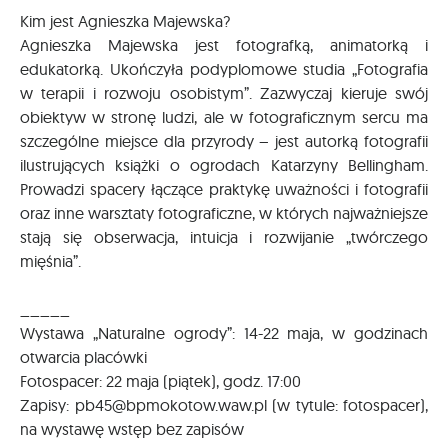
Kim jest Agnieszka Majewska?
Agnieszka Majewska jest fotografką, animatorką i
edukatorką. Ukończyła podyplomowe studia „Fotografia
w terapii i rozwoju osobistym”. Zazwyczaj kieruje swój
obiektyw w stronę ludzi, ale w fotograficznym sercu ma
szczególne miejsce dla przyrody – jest autorką fotografii
ilustrujących książki o ogrodach Katarzyny Bellingham.
Prowadzi spacery łączące praktykę uważności i fotografii
oraz inne warsztaty fotograficzne, w których najważniejsze
stają się obserwacja, intuicja i rozwijanie „twórczego
mięśnia”.
_____
Wystawa „Naturalne ogrody”: 14-22 maja, w godzinach
otwarcia placówki
Fotospacer: 22 maja (piątek), godz. 17:00
Zapisy: pb45@bpmokotow.waw.pl (w tytule: fotospacer),
na wystawę wstęp bez zapisów