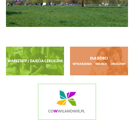
Zobacz więcej
DLA DZIECI
WARSZTATY / ZAJĘCIA CYKLICZNE
WYDARZENIA
MIEJSCA
URODZINY