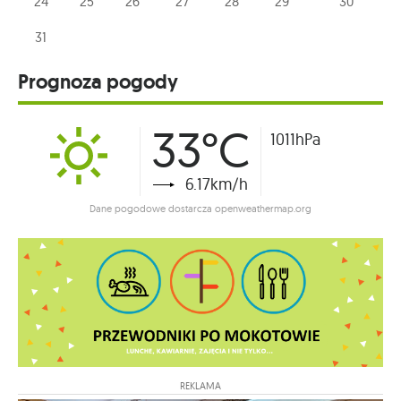
24
25
26
27
28
29
30
31
Prognoza pogody
33°C
1011hPa
6.17km/h
Dane pogodowe dostarcza openweathermap.org
REKLAMA