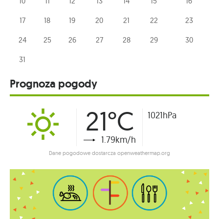
10
11
12
13
14
15
16
17
18
19
20
21
22
23
24
25
26
27
28
29
30
31
Prognoza pogody
21°C
1021hPa
1.79km/h
Dane pogodowe dostarcza openweathermap.org