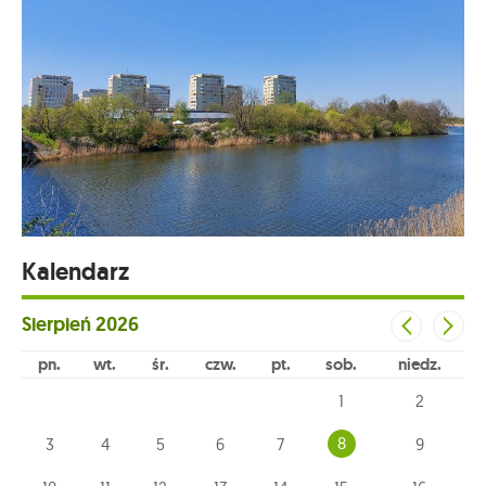
Kalendarz
Sierpień
2026
pn
wt
śr
czw
pt
sob
niedz
1
2
8
3
4
5
6
7
9