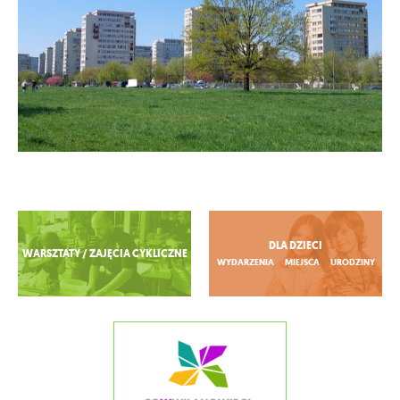
Zobacz więcej
DLA DZIECI
WARSZTATY / ZAJĘCIA CYKLICZNE
WYDARZENIA
MIEJSCA
URODZINY