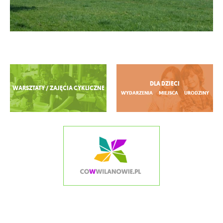
Zobacz więcej
DLA DZIECI
WARSZTATY / ZAJĘCIA CYKLICZNE
WYDARZENIA
MIEJSCA
URODZINY