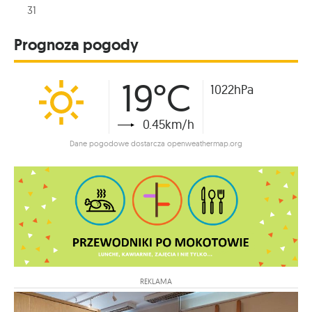
31
Prognoza pogody
19°C
1022hPa
0.45km/h
Dane pogodowe dostarcza openweathermap.org
REKLAMA