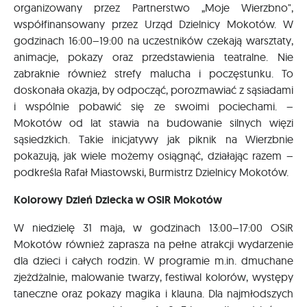
organizowany przez Partnerstwo „Moje Wierzbno",
współfinansowany przez Urząd Dzielnicy Mokotów. W
godzinach 16:00–19:00 na uczestników czekają warsztaty,
animacje, pokazy oraz przedstawienia teatralne. Nie
zabraknie również strefy malucha i poczęstunku. To
doskonała okazja, by odpocząć, porozmawiać z sąsiadami
i wspólnie pobawić się ze swoimi pociechami. –
Mokotów od lat stawia na budowanie silnych więzi
sąsiedzkich. Takie inicjatywy jak piknik na Wierzbnie
pokazują, jak wiele możemy osiągnąć, działając razem –
podkreśla Rafał Miastowski, Burmistrz Dzielnicy Mokotów.
Kolorowy Dzień Dziecka w OSiR Mokotów
W niedzielę 31 maja, w godzinach 13:00–17:00 OSiR
Mokotów również zaprasza na pełne atrakcji wydarzenie
dla dzieci i całych rodzin. W programie m.in. dmuchane
zjeżdżalnie, malowanie twarzy, festiwal kolorów, występy
taneczne oraz pokazy magika i klauna. Dla najmłodszych