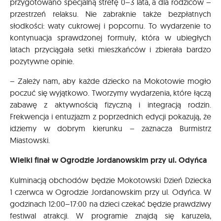
przygotowano specjalną strefę 0–3 lata, a dla rodziców –
przestrzeń relaksu. Nie zabraknie także bezpłatnych
słodkości: waty cukrowej i popcornu. To wydarzenie to
kontynuacja sprawdzonej formuły, która w ubiegłych
latach przyciągała setki mieszkańców i zbierała bardzo
pozytywne opinie.
– Zależy nam, aby każde dziecko na Mokotowie mogło
poczuć się wyjątkowo. Tworzymy wydarzenia, które łączą
zabawę z aktywnością fizyczną i integracją rodzin.
Frekwencja i entuzjazm z poprzednich edycji pokazują, że
idziemy w dobrym kierunku – zaznacza Burmistrz
Miastowski.
Wielki finał w Ogrodzie Jordanowskim przy ul. Odyńca
Kulminacją obchodów będzie Mokotowski Dzień Dziecka
1 czerwca w Ogrodzie Jordanowskim przy ul. Odyńca. W
godzinach 12:00–17:00 na dzieci czekać będzie prawdziwy
festiwal atrakcji. W programie znajdą się karuzela,