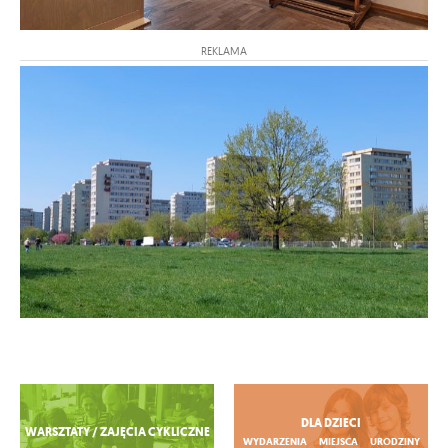
REKLAMA
Zobacz więcej
DLA DZIECI
WARSZTATY / ZAJĘCIA CYKLICZNE
WYDARZENIA
MIEJSCA
URODZINY