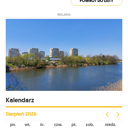
POWRÓT DO LISTY
REKLAMA
Kalendarz
Sierpień
2026
pn
wt
śr
czw
pt
sob
niedz