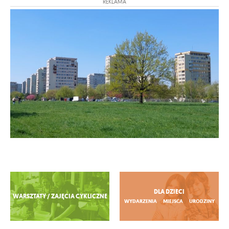
REKLAMA
Zobacz więcej
DLA DZIECI
WARSZTATY / ZAJĘCIA CYKLICZNE
WYDARZENIA
MIEJSCA
URODZINY