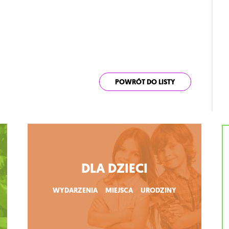
POWRÓT DO LISTY
DLA DZIECI
WYDARZENIA
MIEJSCA
URODZINY