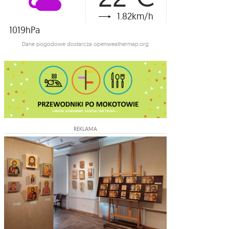
1.82km/h
1019hPa
Dane pogodowe dostarcza openweathermap.org
REKLAMA