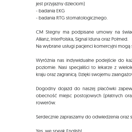
jest przyjazny dzieciom)
- badania EKG
- badania RTG stomatologicznego.
CM Stegny ma podpisane umowy na świad
Allianz, InterPolska, Signal Iduna oraz Polmed.
Na wybrane usługi pacjenci komercyjni mogą s
Wyróżnia nas indywidualne podejście do k
poziomie. Nasi specjaliści to lekarze z w
kraju oraz zagranicą. Dzięki swojemu zaangaż
Dogodny dojazd do naszej placówki zapewn
obecność miejsc postojowych (płatnych oraz 
rowerów.
Serdecznie zapraszamy do odwiedzenia oraz sk
Yes, we speak English!