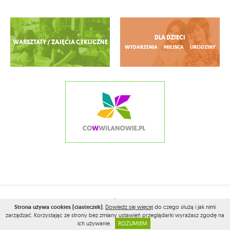
Zobacz więcej
DLA DZIECI
WARSZTATY / ZAJĘCIA CYKLICZNE
WYDARZENIA
MIEJSCA
URODZINY
2026© WSZELKIE PRAWA ZASTRZEŻONE PRZEZ
CONAMOKOTOWIE.PL
Strona używa cookies (ciasteczek)
.
Dowiedz się więcej
do czego służą i jak nimi
PROJEKT I WYKONANIE:
VEGA INTERNET STUDIO
zarządzać. Korzystając ze strony bez zmiany ustawień przeglądarki wyrażasz zgodę na
ich używanie.
ROZUMIEM