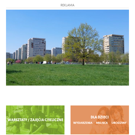
REKLAMA
Zobacz więcej
DLA DZIECI
WARSZTATY / ZAJĘCIA CYKLICZNE
WYDARZENIA
MIEJSCA
URODZINY