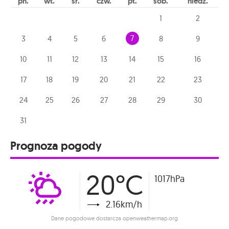
pn
wt
śr
czw
pt
sob
niedz
1
2
7
3
4
5
6
8
9
10
11
12
13
14
15
16
17
18
19
20
21
22
23
24
25
26
27
28
29
30
31
Prognoza pogody
20°C
1017hPa
2.16km/h
Dane pogodowe dostarcza openweathermap.org