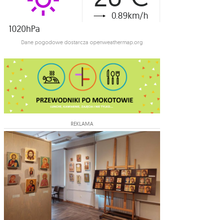
0.89km/h
1020hPa
Dane pogodowe dostarcza openweathermap.org
REKLAMA