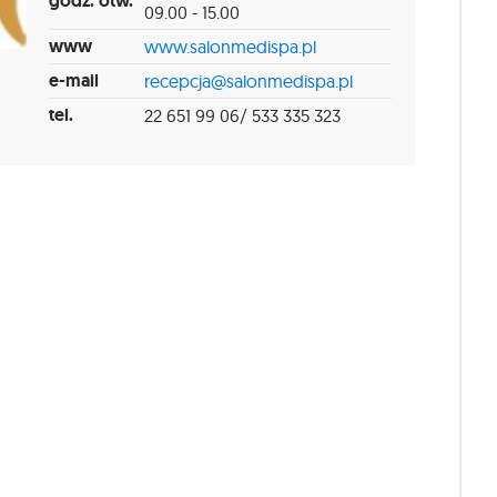
godz. otw.
09.00 - 15.00
www
www.salonmedispa.pl
e-mail
recepcja@salonmedispa.pl
tel.
22 651 99 06/ 533 335 323