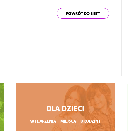
POWRÓT DO LISTY
DLA DZIECI
WYDARZENIA
MIEJSCA
URODZINY