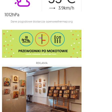
3.9km/h
1012hPa
Dane pogodowe dostarcza openweathermap.org
REKLAMA