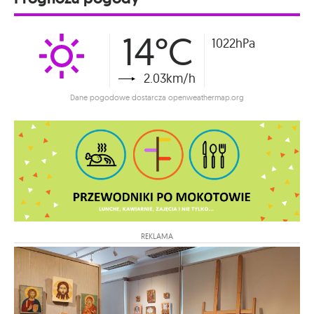
14°C
1022hPa
2.03km/h
Dane pogodowe dostarcza openweathermap.org
REKLAMA