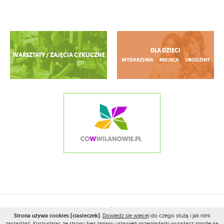
Zobacz więcej
DLA DZIECI
WARSZTATY / ZAJĘCIA CYKLICZNE
WYDARZENIA
MIEJSCA
URODZINY
2026© WSZELKIE PRAWA ZASTRZEŻONE PRZEZ
CONAMOKOTOWIE.PL
Strona używa cookies (ciasteczek)
.
Dowiedz się więcej
do czego służą i jak nimi
zarządzać. Korzystając ze strony bez zmiany ustawień przeglądarki wyrażasz zgodę na
PROJEKT I WYKONANIE:
VEGA INTERNET STUDIO