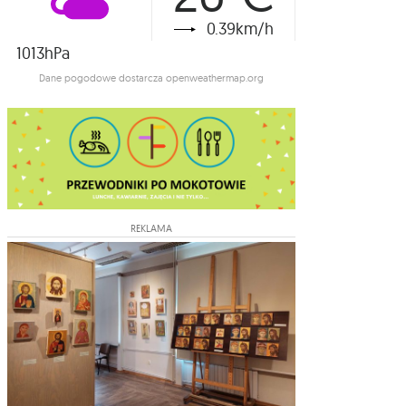
0.39km/h
1013hPa
Dane pogodowe dostarcza openweathermap.org
REKLAMA