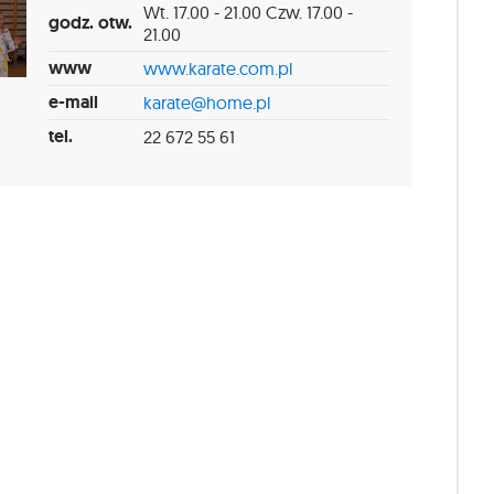
Wt. 17.00 - 21.00 Czw. 17.00 -
godz. otw.
21.00
www
www.karate.com.pl
e-mail
karate@home.pl
tel.
22 672 55 61