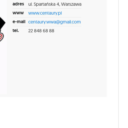
adres
ul. Spartańska 4, Warszawa
www
www.centaury.pl
e-mail
centaury.wwa@gmail.com
tel.
22 848 68 88