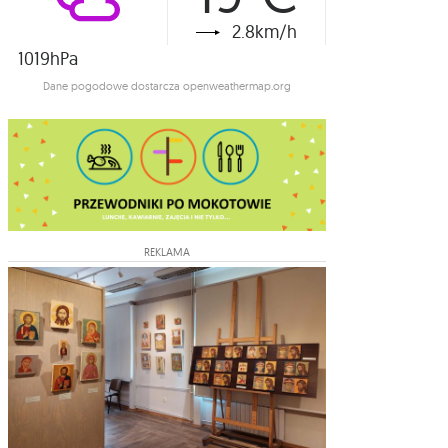
2.8km/h
1019hPa
Dane pogodowe dostarcza openweathermap.org
REKLAMA