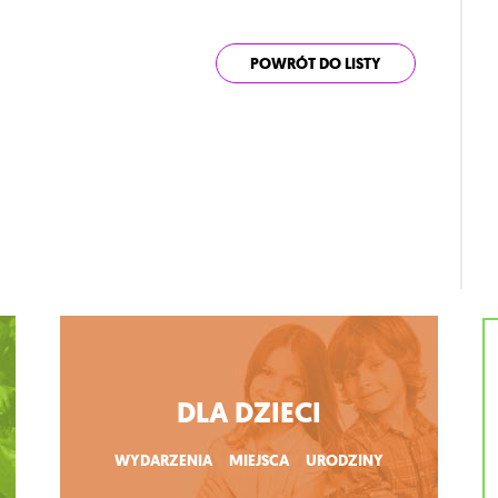
POWRÓT DO LISTY
DLA DZIECI
WYDARZENIA
MIEJSCA
URODZINY