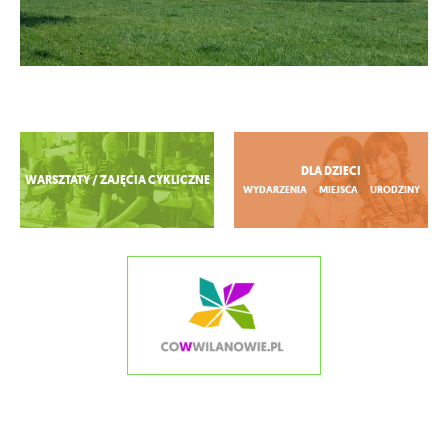
Zobacz więcej
DLA DZIECI
WARSZTATY / ZAJĘCIA CYKLICZNE
WYDARZENIA
MIEJSCA
URODZINY