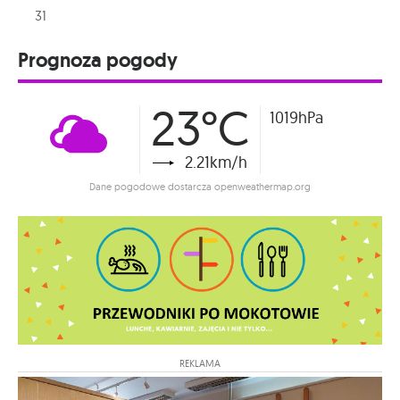
31
Prognoza pogody
23°C
1019hPa
2.21km/h
Dane pogodowe dostarcza openweathermap.org
REKLAMA