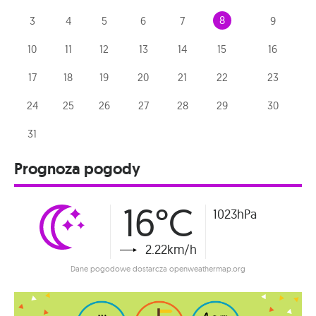
8
3
4
5
6
7
9
10
11
12
13
14
15
16
17
18
19
20
21
22
23
24
25
26
27
28
29
30
31
Prognoza pogody
16°C
1023hPa
2.22km/h
Dane pogodowe dostarcza openweathermap.org