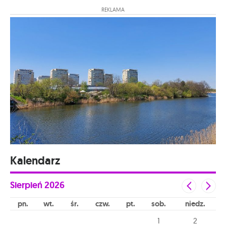
REKLAMA
Kalendarz
Sierpień
2026
pn
wt
śr
czw
pt
sob
niedz
1
2