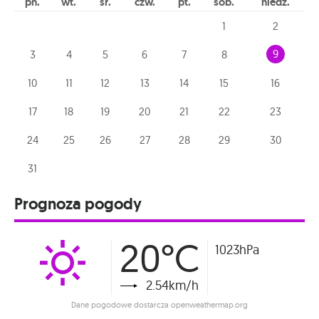
pn
wt
śr
czw
pt
sob
niedz
1
2
9
3
4
5
6
7
8
10
11
12
13
14
15
16
17
18
19
20
21
22
23
24
25
26
27
28
29
30
31
Prognoza pogody
20°C
1023hPa
2.54km/h
Dane pogodowe dostarcza openweathermap.org