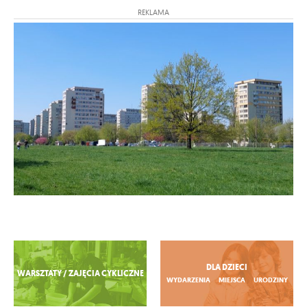
REKLAMA
Zobacz więcej
DLA DZIECI
WARSZTATY / ZAJĘCIA CYKLICZNE
WYDARZENIA
MIEJSCA
URODZINY