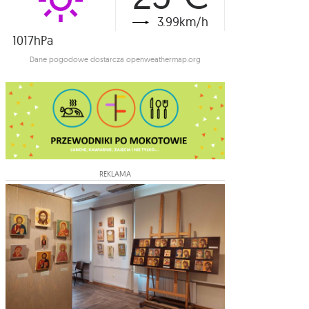
3.99km/h
1017hPa
Dane pogodowe dostarcza openweathermap.org
REKLAMA