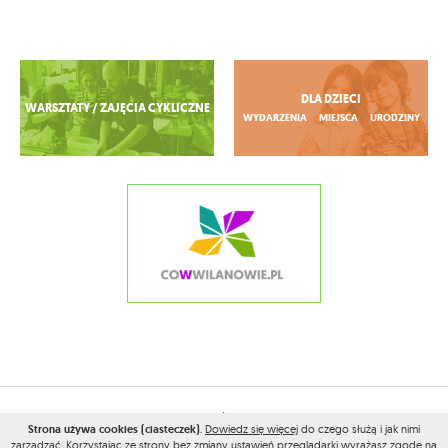
Zobacz więcej
DLA DZIECI
WARSZTATY / ZAJĘCIA CYKLICZNE
WYDARZENIA
MIEJSCA
URODZINY
2026© WSZELKIE PRAWA ZASTRZEŻONE PRZEZ
CONAMOKOTOWIE.PL
Strona używa cookies (ciasteczek)
.
Dowiedz się więcej
do czego służą i jak nimi
PROJEKT I WYKONANIE:
VEGA INTERNET STUDIO
zarządzać. Korzystając ze strony bez zmiany ustawień przeglądarki wyrażasz zgodę na