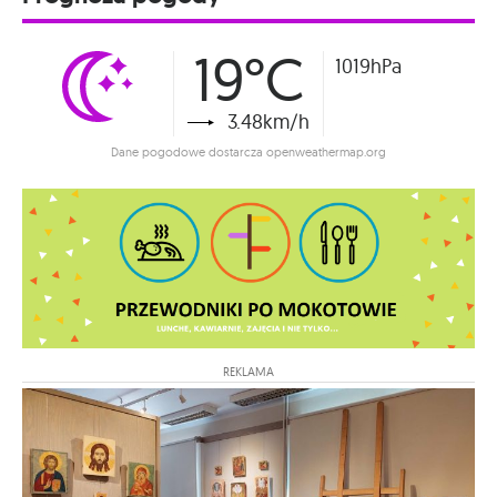
19°C
1019hPa
3.48km/h
Dane pogodowe dostarcza openweathermap.org
REKLAMA