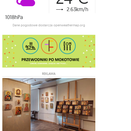
2.63km/h
1018hPa
Dane pogodowe dostarcza openweathermap.org
REKLAMA