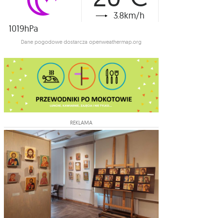
3.8km/h
1019hPa
Dane pogodowe dostarcza openweathermap.org
REKLAMA