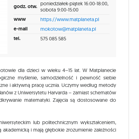
poniedziałek-piątek 16:00-18:00,
godz. otw.
sobota 9:00-15:00
www
https://www.matplaneta.pl
e-mail
mokotow@matplaneta.pl
tel.
575 085 585
otowie dla dzieci w wieku 4–15 lat. W Matplanecie
ogiczne myślenie, samodzielność i pewność siebie
zne i aktywną pracę ucznia. Uczymy według metody
planów z Uniwersytetu Harvarda – zamiast schematów
dkrywanie matematyki. Zajęcia są dostosowane do
niwersyteckim lub politechnicznym wykształceniem,
ą akademicką i mają głębokie zrozumienie zależności