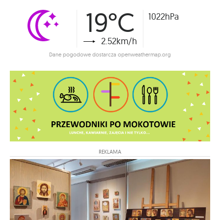
19°C
1022hPa
2.52km/h
Dane pogodowe dostarcza openweathermap.org
REKLAMA