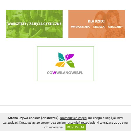
Zobacz więcej
DLA DZIECI
WARSZTATY / ZAJĘCIA CYKLICZNE
WYDARZENIA
MIEJSCA
URODZINY
2026© WSZELKIE PRAWA ZASTRZEŻONE PRZEZ
CONAMOKOTOWIE.PL
Strona używa cookies (ciasteczek)
.
Dowiedz się więcej
do czego służą i jak nimi
PROJEKT I WYKONANIE:
VEGA INTERNET STUDIO
zarządzać. Korzystając ze strony bez zmiany ustawień przeglądarki wyrażasz zgodę na
ich używanie.
ROZUMIEM