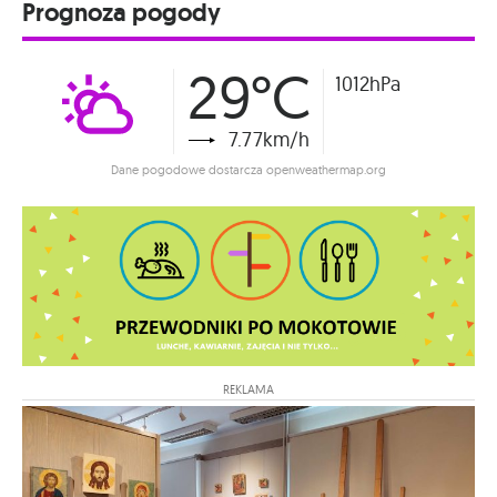
Prognoza pogody
29°C
1012hPa
7.77km/h
Dane pogodowe dostarcza openweathermap.org
REKLAMA