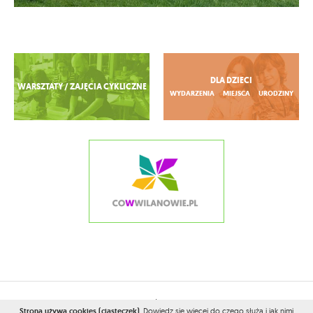
Zobacz więcej
DLA DZIECI
WARSZTATY / ZAJĘCIA CYKLICZNE
WYDARZENIA
MIEJSCA
URODZINY
2026© WSZELKIE PRAWA ZASTRZEŻONE PRZEZ
CONAMOKOTOWIE.PL
Strona używa cookies (ciasteczek)
.
Dowiedz się więcej
do czego służą i jak nimi