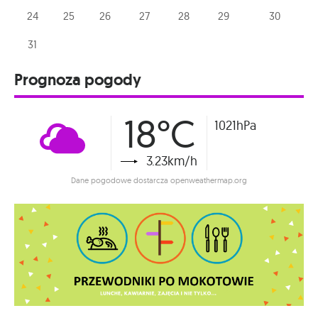
24
25
26
27
28
29
30
31
Prognoza pogody
18°C
1021hPa
3.23km/h
Dane pogodowe dostarcza openweathermap.org